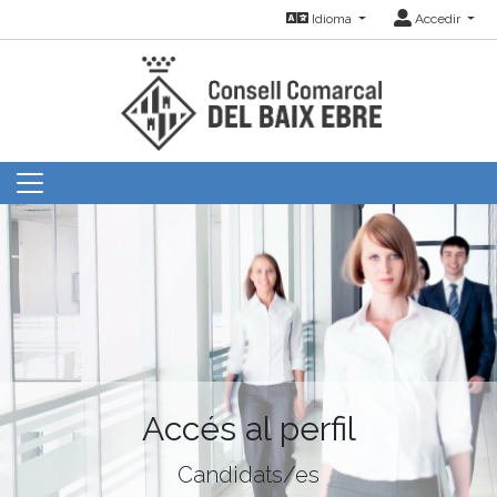
Idioma
Accedir
Accés al perfil
Candidats/es