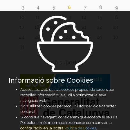
3
4
5
6
7
8
9
10
11
12
13
14
15
16
17
18
19
20
21
22
23
24
25
26
27
28
29
30
31
Amb suport de
Informació sobre Cookies
Aquest lloc web utilitza cookies pròpies i de tercers per
recopilar informació que ajudi a optimitzar la seva
navegació web.
No s'utilitzen cookies per recollir informació de caràcter
personal.
Si continua navegant, considerem que accepta el seu ús.
Pot obtenir més informació o conèixer com canviar la
configuració, en la nostra
Política de Cookies
.