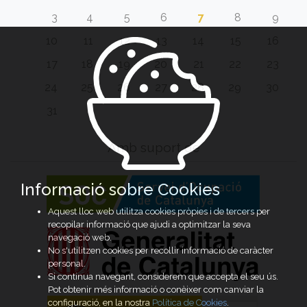
3
4
5
6
7
8
9
10
11
12
13
14
15
16
17
18
19
20
21
22
23
24
25
26
27
28
29
30
31
Amb suport de
Informació sobre Cookies
Aquest lloc web utilitza cookies pròpies i de tercers per
recopilar informació que ajudi a optimitzar la seva
navegació web.
No s'utilitzen cookies per recollir informació de caràcter
personal.
Si continua navegant, considerem que accepta el seu ús.
Pot obtenir més informació o conèixer com canviar la
configuració, en la nostra
Política de Cookies
.