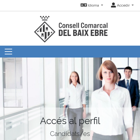
Idioma
Accedir
Accés al perfil
Candidats/es