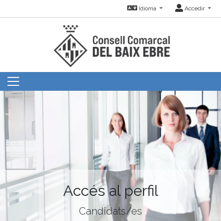
Idioma
Accedir
Accés al perfil
Candidats/es