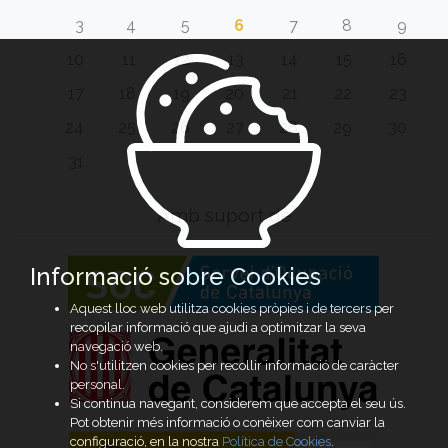
3
4
5
6
7
8
9
10
11
12
13
14
15
16
17
18
19
20
21
22
23
24
25
26
27
28
29
30
31
Amb suport de
Informació sobre Cookies
Aquest lloc web utilitza cookies pròpies i de tercers per
recopilar informació que ajudi a optimitzar la seva
navegació web.
No s'utilitzen cookies per recollir informació de caràcter
personal.
Si continua navegant, considerem que accepta el seu ús.
Pot obtenir més informació o conèixer com canviar la
configuració, en la nostra
Política de Cookies
.