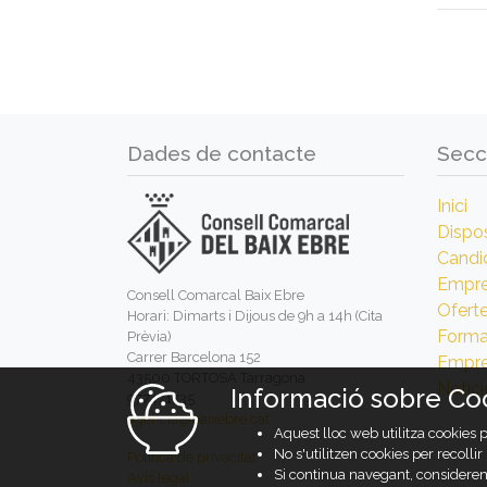
Dades de contacte
Secc
Inici
Dispos
Candi
Empr
Consell Comarcal Baix Ebre
Ofert
Horari: Dimarts i Dijous de 9h a 14h (Cita
Forma
Prèvia)
Carrer Barcelona 152
Empre
43500 TORTOSA Tarragona
Notíci
Informació sobre Co
977471735
agencia@baixebre.cat
Aquest lloc web utilitza cookies 
No s'utilitzen cookies per recolli
Política de privacitat
Si continua navegant, considerem
Avís legal