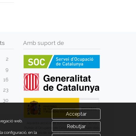
ts
Amb suport de
2
9
16
23
30
Acceptar
avegació web.
Aquesta acció està subvencionada pel Servei
Rebutjar
Públic d’Ocupació de Catalunya en el marc dels
a configuració, en la
Programes de suport al desenvolupament local