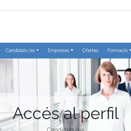
Candidats/es
Empreses
Ofertes
Formació
Accés al perfil
Candidats/es