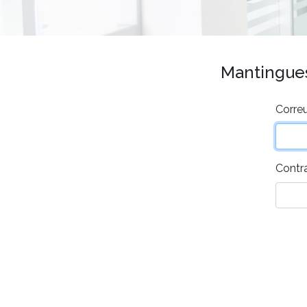
Mantingues 
Correu
Contr