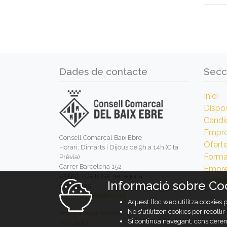
Dades de contacte
Secc
Inici
Dispos
Candi
Empr
Consell Comarcal Baix Ebre
Ofert
Horari: Dimarts i Dijous de 9h a 14h (Cita
Forma
Prèvia)
Carrer Barcelona 152
Empre
43500 TORTOSA Tarragona
Notíci
Informació sobre Co
977471735
agencia@baixebre.cat
Aquest lloc web utilitza cookies 
No s'utilitzen cookies per recolli
Política de privacitat
Si continua navegant, considerem
Avís legal