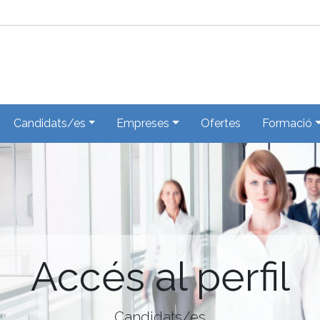
Candidats/es
Empreses
Ofertes
Formació
Accés al perfil
Candidats/es