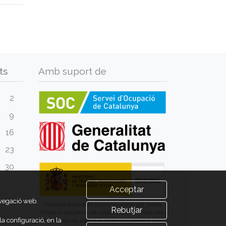
ts
Amb suport de
2
9
16
23
30
Acceptar
avegació web.
Aquesta acció està subvencionada pel Servei
Rebutjar
Públic d’Ocupació de Catalunya en el marc dels
a configuració, en la
Programes de suport al desenvolupament local