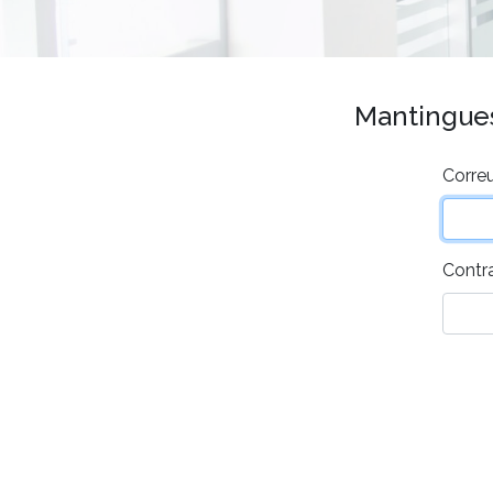
Mantingues 
Correu
Contr