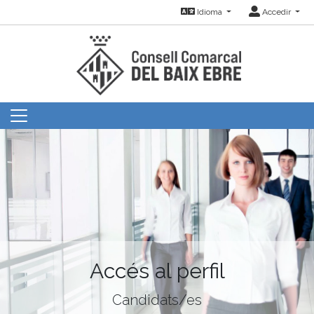
Idioma
Accedir
Accés al perfil
Candidats/es