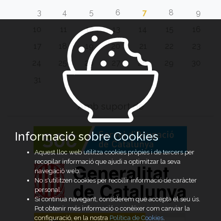
3
4
5
6
7
8
9
10
11
12
13
14
15
16
17
18
19
20
21
22
23
24
25
26
27
28
29
30
31
Amb suport de
Informació sobre Cookies
Aquest lloc web utilitza cookies pròpies i de tercers per
recopilar informació que ajudi a optimitzar la seva
navegació web.
No s'utilitzen cookies per recollir informació de caràcter
personal.
Si continua navegant, considerem que accepta el seu ús.
Pot obtenir més informació o conèixer com canviar la
configuració, en la nostra
Política de Cookies
.