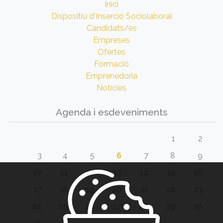
Inici
Dispositiu d'Inserció Sociolaboral
Candidats/es
Empreses
Ofertes
Formació
Emprenedoria
Notícies
Agenda i esdeveniments
1
2
3
4
5
6
7
8
9
10
11
12
13
14
15
16
17
18
19
20
21
22
23
24
25
26
27
28
29
30