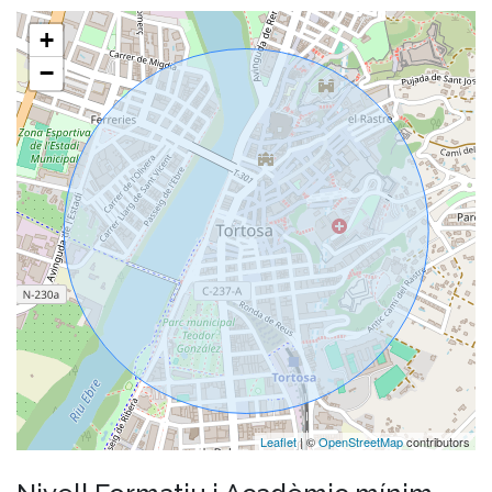
+
−
Leaflet
| ©
OpenStreetMap
contributors