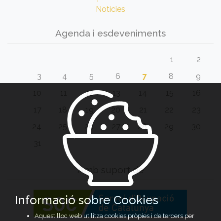
Notícies
Agenda i esdeveniments
1
2
3
4
5
6
7
8
9
10
11
12
13
14
15
16
17
18
19
20
21
22
23
24
25
26
27
28
29
30
31
Amb suport de
Informació sobre Cookies
Aquest lloc web utilitza cookies pròpies i de tercers per