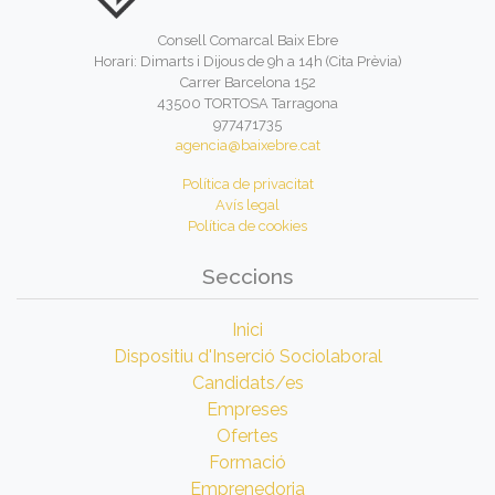
Consell Comarcal Baix Ebre
Horari: Dimarts i Dijous de 9h a 14h (Cita Prèvia)
Carrer Barcelona 152
43500 TORTOSA Tarragona
977471735
agencia@baixebre.cat
Política de privacitat
Avís legal
Política de cookies
Seccions
Inici
Dispositiu d'Inserció Sociolaboral
Candidats/es
Empreses
Ofertes
Formació
Emprenedoria