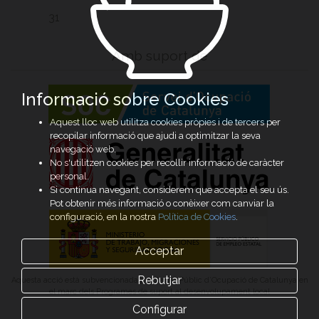
31
Amb suport de
Informació sobre Cookies
Aquest lloc web utilitza cookies pròpies i de tercers per
recopilar informació que ajudi a optimitzar la seva
navegació web.
No s'utilitzen cookies per recollir informació de caràcter
personal.
Si continua navegant, considerem que accepta el seu ús.
Pot obtenir més informació o conèixer com canviar la
configuració, en la nostra
Política de Cookies
.
Acceptar
Rebutjar
Aquesta acció està subvencionada pel Servei Públic d’Ocupació de Catalunya en
el marc dels Programes de suport al desenvolupament local
Configurar