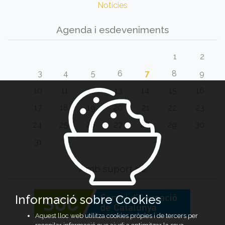
Notícies
Agenda i esdeveniments
1
2
3
4
5
6
7
8
9
10
11
12
13
14
15
16
17
18
19
20
21
22
23
24
25
26
27
28
29
30
31
Amb suport de
Informació sobre Cookies
Aquest lloc web utilitza cookies pròpies i de tercers per