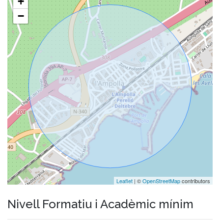
+
−
Leaflet
| ©
OpenStreetMap
contributors
Nivell Formatiu i Acadèmic mínim