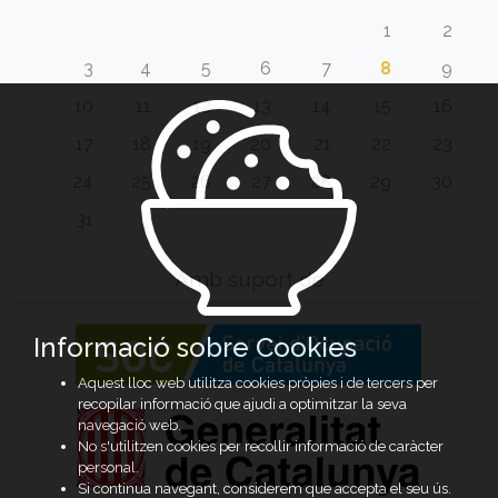
1
2
3
4
5
6
7
8
9
10
11
12
13
14
15
16
17
18
19
20
21
22
23
24
25
26
27
28
29
30
31
Amb suport de
Informació sobre Cookies
Aquest lloc web utilitza cookies pròpies i de tercers per
recopilar informació que ajudi a optimitzar la seva
navegació web.
No s'utilitzen cookies per recollir informació de caràcter
personal.
Si continua navegant, considerem que accepta el seu ús.