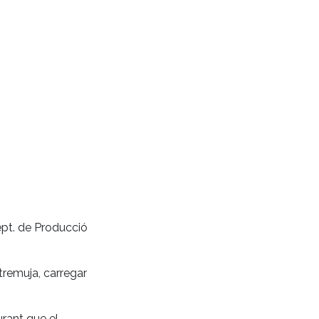
Dept. de Producció
tremuja, carregar
urant que el