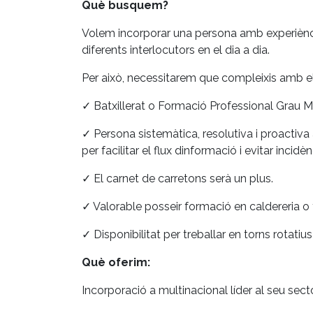
Què busquem?
Volem incorporar una persona amb experiència 
diferents interlocutors en el dia a dia.
Per això, necessitarem que compleixis amb el
✓ Batxillerat o Formació Professional Grau Mi
✓ Persona sistemàtica, resolutiva i proactiv
per facilitar el flux dinformació i evitar incidèn
✓ El carnet de carretons serà un plus.
✓ Valorable posseir formació en caldereria o te
✓ Disponibilitat per treballar en torns rotatius 
Què oferim:
Incorporació a multinacional líder al seu sect