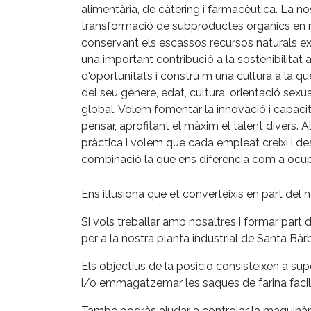
alimentària, de càtering i farmacèutica. La no
transformació de subproductes orgànics en ma
conservant els escassos recursos naturals exi
una important contribució a la sostenibilit
d'oportunitats i construïm una cultura a la 
del seu gènere, edat, cultura, orientació sexua
global. Volem fomentar la innovació i capaci
pensar, aprofitant el màxim el talent divers.
pràctica i volem que cada empleat creixi i de
combinació la que ens diferencia com a ocupa
Ens il·lusiona que et converteixis en part del n
Si vols treballar amb nosaltres i formar part 
per a la nostra planta industrial de Santa Bàr
Els objectius de la posició consisteixen a su
i/o emmagatzemar les saques de farina facilit
També podràs ajudar a controlar la maquinària