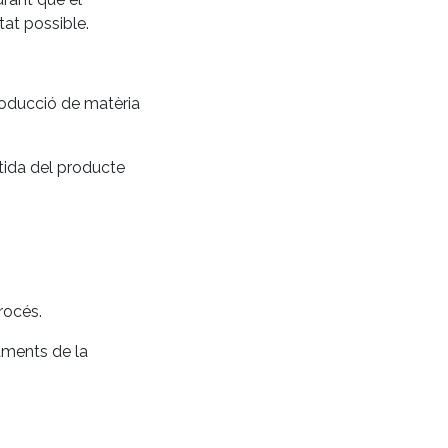
at possible.
roducció de matèria
rtida del producte
rocés.
aments de la