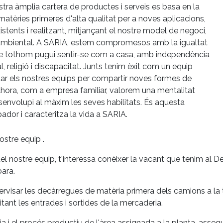
stra àmplia cartera de productes i serveis es basa en la
tèries primeres d'alta qualitat per a noves aplicacions,
stents i realitzant, mitjançant el nostre model de negoci,
at ambiental. A SARIA, estem compromesos amb la igualtat
que tothom pugui sentir-se com a casa, amb independència
l, religió i discapacitat. Junts tenim èxit com un equip
tar els nostres equips per compartir noves formes de
 Alhora, com a empresa familiar, valorem una mentalitat
senvolupi al màxim les seves habilitats. És aquesta
dor i caracteritza la vida a SARIA.
ostre equip .
del nostre equip, t'interessa conèixer la vacant que tenim al 
bara.
pervisar les decàrregues de matèria primera dels camions a la 
ant les entrades i sortides de la mercaderia.
 i el procés productiu de l'àrea assignada a la planta, asseg