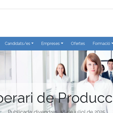
Candidats/es
Empreses
Ofertes
Formació
erari de Producc
Publicada: divendres, 18 de juliol de 2025