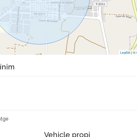
Leaflet
| ©
mínim
atge
Vehicle propi