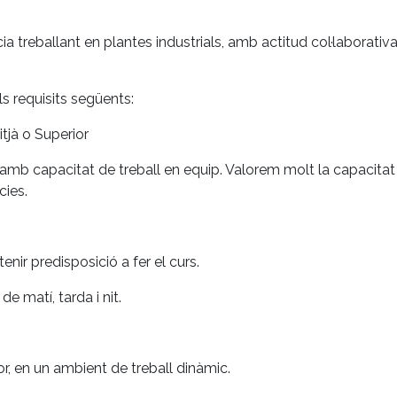
treballant en plantes industrials, amb actitud col·laborativa 
s requisits següents:
tjà o Superior
a amb capacitat de treball en equip. Valorem molt la capacit
cies.
nir predisposició a fer el curs.
de matí, tarda i nit.
or, en un ambient de treball dinàmic.