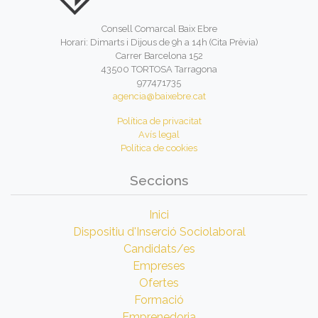
Consell Comarcal Baix Ebre
Horari: Dimarts i Dijous de 9h a 14h (Cita Prèvia)
Carrer Barcelona 152
43500 TORTOSA Tarragona
977471735
agencia@baixebre.cat
Política de privacitat
Avís legal
Política de cookies
Seccions
Inici
Dispositiu d'Inserció Sociolaboral
Candidats/es
Empreses
Ofertes
Formació
Emprenedoria