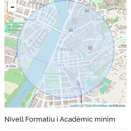
−
Leaflet
| ©
OpenStreetMap
contributors
Nivell Formatiu i Acadèmic mínim