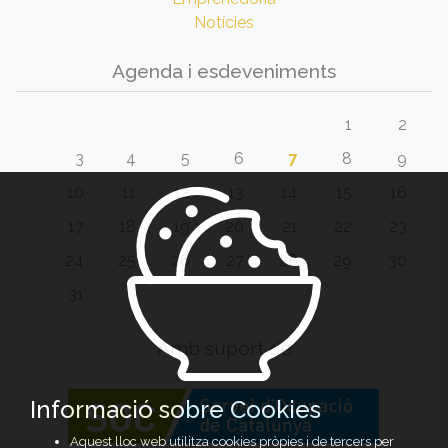
Notícies
Agenda i esdeveniments
1
2
3
4
5
6
7
8
9
10
11
12
13
14
15
16
17
18
19
20
21
22
23
24
25
26
27
28
29
30
31
Amb suport de
Informació sobre Cookies
Aquest lloc web utilitza cookies pròpies i de tercers per