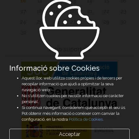
10
11
12
13
14
15
16
17
18
19
20
21
22
23
24
25
26
27
28
29
30
31
Amb suport de
Informació sobre Cookies
Aquest lloc web utilitza cookies pròpies i de tercers per
recopilar informació que ajudi a optimitzar la seva
navegació web.
No s'utilitzen cookies per recollir informació de caràcter
personal.
Si continua navegant, considerem que accepta el seu ús.
Pot obtenir més informació o conèixer com canviar la
configuració, en la nostra
Política de Cookies
.
Acceptar