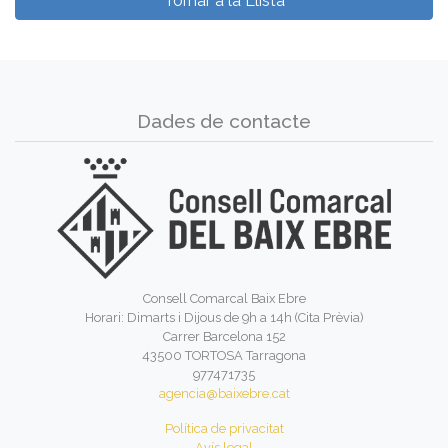
Tornar a la Llista
Dades de contacte
Consell Comarcal Baix Ebre
Horari: Dimarts i Dijous de 9h a 14h (Cita Prèvia)
Carrer Barcelona 152
43500 TORTOSA Tarragona
977471735
agencia@baixebre.cat
Política de privacitat
Avís legal