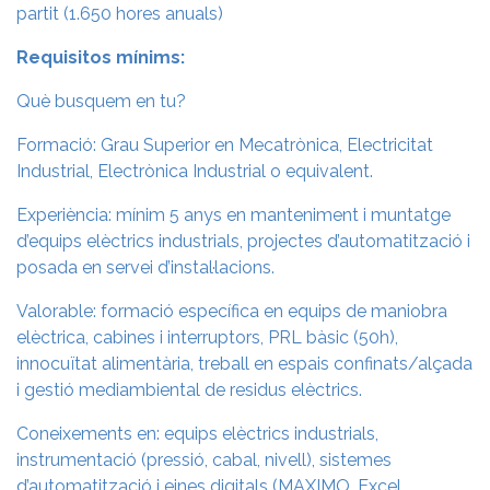
partit (1.650 hores anuals)
Requisitos mínims:
Què busquem en tu?
Formació: Grau Superior en Mecatrònica, Electricitat
Industrial, Electrònica Industrial o equivalent.
Experiència: mínim 5 anys en manteniment i muntatge
d’equips elèctrics industrials, projectes d’automatització i
posada en servei d’instal·lacions.
Valorable: formació específica en equips de maniobra
elèctrica, cabines i interruptors, PRL bàsic (50h),
innocuïtat alimentària, treball en espais confinats/alçada
i gestió mediambiental de residus elèctrics.
Coneixements en: equips elèctrics industrials,
instrumentació (pressió, cabal, nivell), sistemes
d’automatització i eines digitals (MAXIMO, Excel